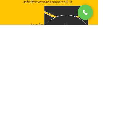
info@mvctoscanacarrelli.it
ORARI
Lun-Ven 08:00-18:00
30 ANNI DI ESPERIENZA
Da più di 30 anni al servizio delle
aziende
I NOSTRI SERVIZI
- Vendita
- Noleggio
- Assisenza
- Manutenzione
DOVE SIAMO